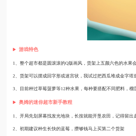
游戏特色
1、整个超市都是圆滚滚的Q版画风，货架上五颜六色的水果
2、货架可以摆成回字形或迷宫状，我试过把西瓜堆成金字塔
3、目前种过草莓菠萝等12种水果，每种要搭配不同肥料，榴
奥姆的迷你超市新手教程
1、开局先划屏幕找发光地块，长按就能开垦农田，记得留出
2、初期建议种生长快的蓝莓，攒够钱马上买第二个货架