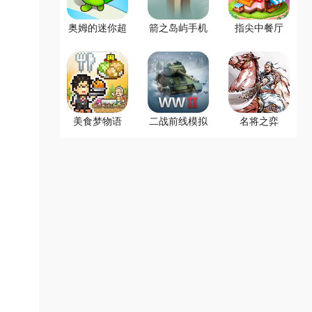
奥姆的迷你超
箭之岛屿手机
指尖中餐厅
市
版
美食梦物语
二战前线模拟
名将之弈
器手机版