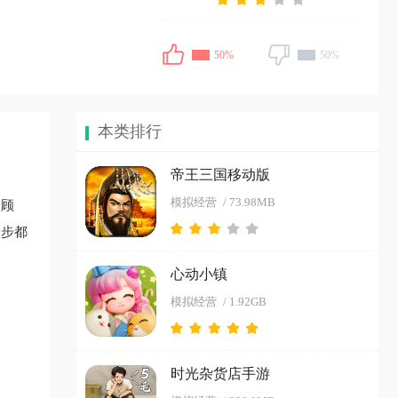
50%
50%
本类排行
帝王三国移动版
模拟经营
/ 73.98MB
给顾
一步都
心动小镇
模拟经营
/ 1.92GB
时光杂货店手游