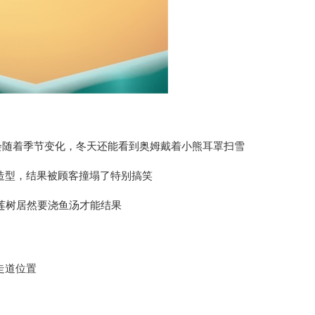
会随着季节变化，冬天还能看到奥姆戴着小熊耳罩扫雪
造型，结果被顾客撞塌了特别搞笑
莲树居然要浇鱼汤才能结果
走道位置