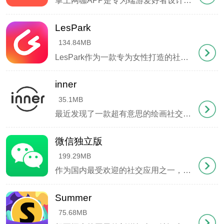
掌上网咖APP是专为端游爱好者设计的移动端黑科技神器，只需一部手机或平板，就能打破空间限制，随时随地畅玩各类电脑端网游。无论是《英雄联盟》的激烈团战，还是《绝地求生》的紧张对决，都能在移动设备上获得媲美网吧的沉浸式体验，真正实现 "口袋里的电竞网吧 "。
LesPark
134.84MB
LesPark作为一款专为女性打造的社交平台，在拉拉社群中享有极高人气。这款应用巧妙融合了地理位置服务和垂直社交功能，为用户搭建了一个温馨的私密空间。打开应用，你会发现这里不仅有丰富的百合文化内容，还能邂逅志同道合的伙伴。 平台最令人称道的是其严格的性别审核机制，通过人工+智能的双重验证，确保社区纯净度。
inner
35.1MB
最近发现了一款超有意思的绘画社交软件inner，它完全颠覆了我对创作社区的认知。作为一个喜欢随手涂鸦的业余画手，这里简直是我的秘密花园。不同于其他平台眼花缭乱的界面，inner的极简设计让每幅作品都能被认真看见。最打动我的是它的 "双身
微信独立版
199.29MB
作为国内最受欢迎的社交应用之一，微信的每一个新版本都牵动着亿万用户的心。今天要为大家介绍的是微信独立版，这是一款专为智能手表设计的轻量级版本。与完整版相比，这个版本保留了最常用的核心功能，包括语音对
Summer
75.68MB