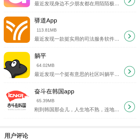
最近发现身边不少朋友都在用陌陌极速版，这个轻量级社交APP确实有点意思。相比原版，它安装包更小运行更流畅，特别适合手机配置不高的用户。保留了附近的人、动态发布、直播这些核心功能，聊天传图发定位都支持，日常社交完全够用。最吸引人的是那个
直接通过手机屏幕见到亲人，每月有固定时长额度，
驿道App
画质清晰不卡顿。
113.81MB
最近发现一款挺实用的司法服务软件驿道App，身边有亲友在服刑的朋友都在用。这软件是司法部认证的远程帮教平台，能查监狱动态、约视频探视，还能咨询法律问题。最暖心的是可以给里面的人发语音留言，比写信方便多了。每次系统更新都会增加新功能，
2、预约系统
提前三天开放预约时段，可选上午或下午，成功预约
躺平
64.02MB
会收到短信提醒。
最近发现一个挺有意思的社区叫躺平，不是那个网络热词，而是阿里旗下真实存在的生活方式平台。这里没有内卷和焦虑，更像午后阳光下的懒人沙发，随手一刷就能遇见烘焙达人的戚风蛋糕秘方、租房党的爆改日记，或是咖啡控私藏的巷弄小店。特别喜欢它的圈子
3、安全措施
奋斗在韩国app
每次通话都有狱警在线监督，系统自动屏蔽敏感词，
65.39MB
通话记录存档可查。
刚到韩国那会儿，人生地不熟，连地铁卡都不会充值。后来发现这款奋斗在韩国app简直是救命稻草，从汇率查询到地铁线路，连楼下炸鸡店优惠券都能领。特别是社区里老司机分享的攻略，比导航软件还靠谱，半夜找代购都能秒回。现在买菜前先查汇率，下雨天
4、用户支持
用户评论
工作时段客服秒回消息，夜间留言次日必复，常见问