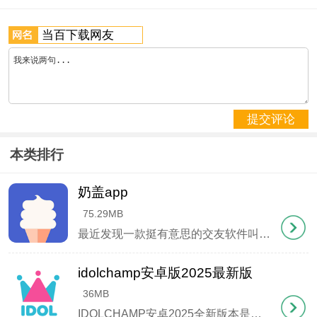
题库随时可查。
更新日志
v1.9.99.998版本
提交评论
- 亲情电话新增语音转文字功能 - 修复安卓12系统闪
本类排行
退问题 - 会见预约增加时间段选择
奶盖app
75.29MB
最近发现一款挺有意思的交友软件叫奶盖app，身边几个朋友都在用。这软件主打真实社交，注册时要人脸识别认证，照片和本人对不上根本过不了审核。我试用了两周，发现里面年轻人挺多的，氛围也比较干净，没见到什么乱七八糟的内容。匹配机制很简单，
idolchamp安卓版2025最新版
36MB
IDOLCHAMP安卓2025全新版本是一款专为韩流爱好者打造的追星神器，在这里你可以通过参与各类线上应援活动为自己心仪的偶像打call，包括打榜投票、综艺应援、音乐节目支持等多元化应援方式，助力偶像提升行业影响力。作为连接偶像与粉丝的专属桥梁，平台不仅提供丰富的线上线下互动机会，更独创了趣味十足的明星片交换系统，完成任务即可收集限定周边，还能与其他粉丝互